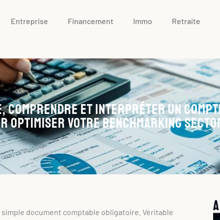
Entreprise
Financement
Immo
Retraite
, comprendre et interpréter un compt
r optimiser votre benchmarking secto
A
 simple document comptable obligatoire. Véritable