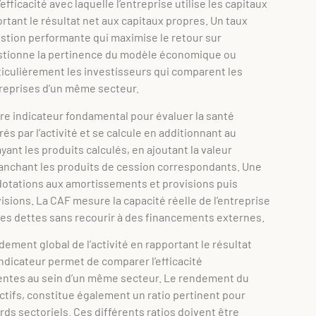
fficacité avec laquelle l’entreprise utilise les capitaux
portant le résultat net aux capitaux propres. Un taux
estion performante qui maximise le retour sur
uestionne la pertinence du modèle économique ou
rticulièrement les investisseurs qui comparent les
reprises d’un même secteur.
re indicateur fondamental pour évaluer la santé
rés par l’activité et se calcule en additionnant au
yant les produits calculés, en ajoutant la valeur
ranchant les produits de cession correspondants. Une
 dotations aux amortissements et provisions puis
isions. La CAF mesure la capacité réelle de l’entreprise
ses dettes sans recourir à des financements externes.
ement global de l’activité en rapportant le résultat
 indicateur permet de comparer l’efficacité
érentes au sein d’un même secteur. Le rendement du
ectifs, constitue également un ratio pertinent pour
ds sectoriels. Ces différents ratios doivent être